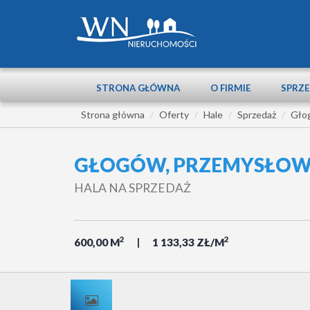
STRONA GŁÓWNA
O FIRMIE
SPRZ
Strona główna
Oferty
Hale
Sprzedaż
Gło
GŁOGÓW, PRZEMYSŁO
HALA NA SPRZEDAŻ
2
2
600,00 M
1 133,33 ZŁ/M