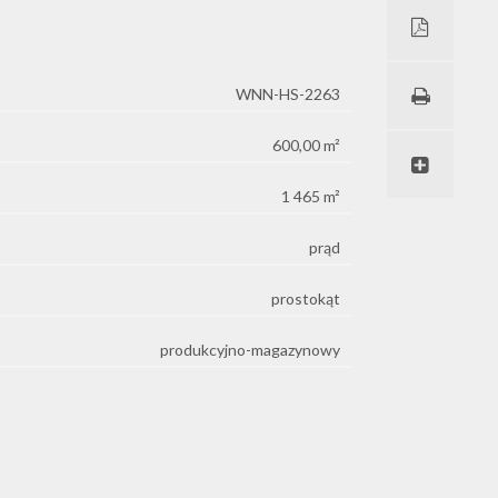
WNN-HS-2263
600,00 m²
1 465 m²
prąd
prostokąt
produkcyjno-magazynowy