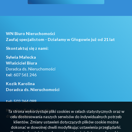
WN Biuro Nieruchomości
Zaufaj specjalistom - Działamy w Głogowie już od 21 lat
Skontaktuj się z nami:
Sylwia Małecka
Właściciel Biura
Doradca ds. Nieruchomości
tel
:
607 561 246
Kozik Karolina
Doradca ds. Nieruchomości
tel
:
502 364 098
Karolina Kozik doradca
Ta strona wykorzystuje pliki cookies w celach statystycznych oraz w
ds. kredytów
celu dostosowania naszych serwisów do indywidualnych potrzeb
klientów. Zmiany ustawień dotyczących plików cookie można
dokonać w dowolnej chwili modyfikując ustawienia przeglądarki.