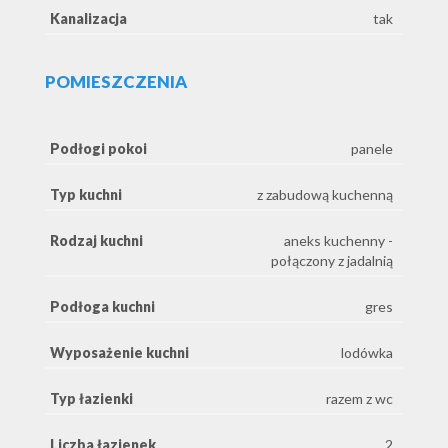
Kanalizacja
tak
POMIESZCZENIA
Podłogi pokoi
panele
Typ kuchni
z zabudową kuchenną
Rodzaj kuchni
aneks kuchenny -
połączony z jadalnią
Podłoga kuchni
gres
Wyposażenie kuchni
lodówka
Typ łazienki
razem z wc
Liczba łazienek
2